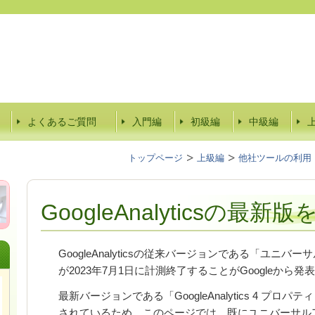
よくあるご質問
入門編
初級編
中級編
トップページ
上級編
他社ツールの利用
GoogleAnalyticsの
GoogleAnalyticsの従来バージョンである「ユニ
が2023年7月1日に計測終了することがGoogleから
最新バージョンである「GoogleAnalytics 4 プロ
されているため、このページでは、既にユニバーサル