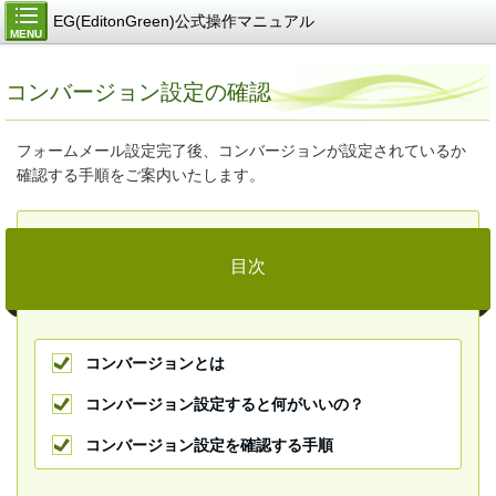
EG(EditonGreen)公式操作マニュアル
MENU
コンバージョン設定の確認
フォームメール設定完了後、コンバージョンが設定されているか
確認する手順をご案内いたします。
目次
コンバージョンとは
コンバージョン設定すると何がいいの？
コンバージョン設定を確認する手順