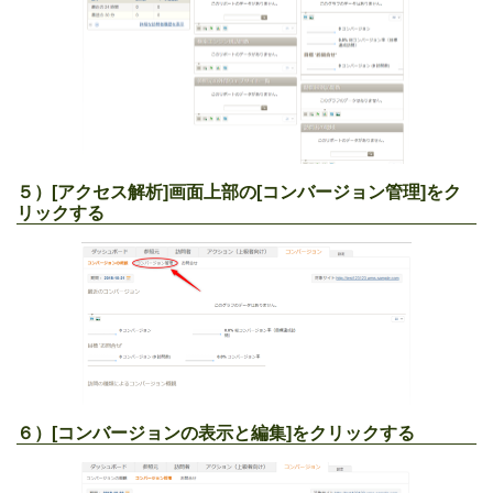
５）[アクセス解析]画面上部の[コンバージョン管理]をク
リックする
６）[コンバージョンの表示と編集]をクリックする