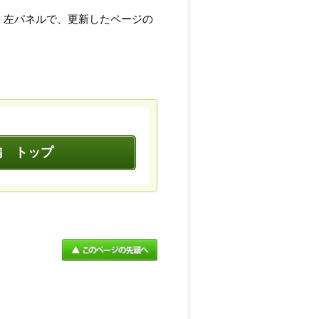
、左パネルで、更新したページの
編 トップ