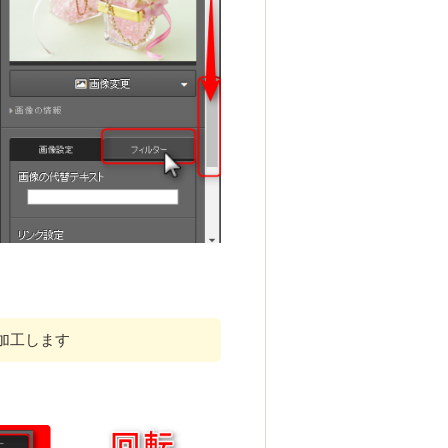
加工し
ます